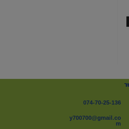
ר
074-70-25-136
y700700@gmail.co
m