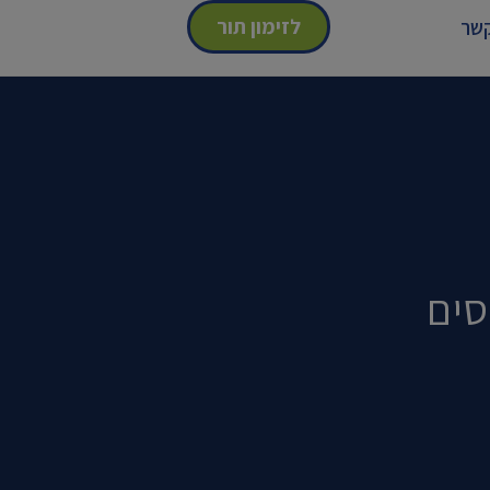
לזימון תור
קשר
סים